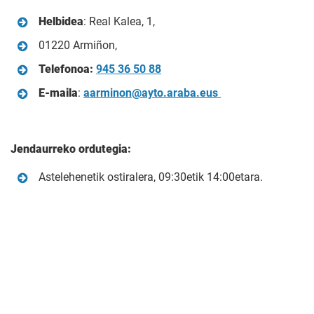
Helbidea
: Real Kalea, 1,
01220 Armiñon,
Telefonoa:
945 36 50 88
E-maila
:
aarminon@ayto.araba.eus
Jendaurreko ordutegia:
Astelehenetik ostiralera, 09:30etik 14:00etara.