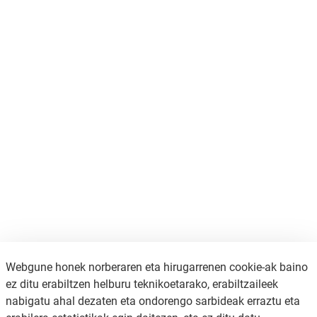
Webgune honek norberaren eta hirugarrenen cookie-ak baino
ez ditu erabiltzen helburu teknikoetarako, erabiltzaileek
nabigatu ahal dezaten eta ondorengo sarbideak erraztu eta