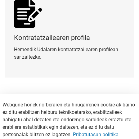
Kontratatzailearen profila
Hemendik Udalaren kontratatzailearen profilean
sar zaitezke.
Webgune honek norberaren eta hirugarrenen cookie-ak baino
ez ditu erabiltzen helburu teknikoetarako, erabiltzaileek
nabigatu ahal dezaten eta ondorengo sarbideak erraztu eta
erabilera estatistikak egin daitezen, eta ez ditu datu
pertsonalak biltzen ez lagatzen.
Pribatutasun-politika