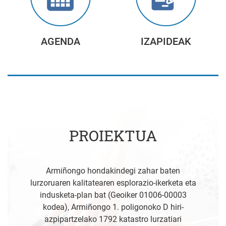
AGENDA
IZAPIDEAK
PROIEKTUA
Armiñongo hondakindegi zahar baten
lurzoruaren kalitatearen esplorazio-ikerketa eta
indusketa-plan bat (Geoiker 01006-00003
kodea), Armiñongo 1. poligonoko D hiri-
azpipartzelako 1792 katastro lurzatiari