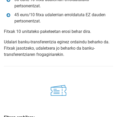
pertsonentzat.
45 euro/10 fitxa udalerrian erroldatuta EZ dauden
pertsonentzat.
Fitxak 10 unitateko paketeetan erosi behar dira.
Udalari banku-transferentzia eginez ordaindu beharko da.
Fitxak jasotzeko, udaletxera jo beharko da banku-
transferentziaren frogagiriarekin.