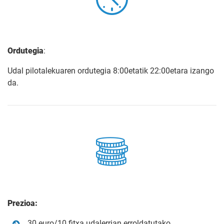
Ordutegia
:
Udal pilotalekuaren ordutegia 8:00etatik 22:00etara izango
da.
Prezioa:
30 euro/10 fitxa udalerrian erroldatutako