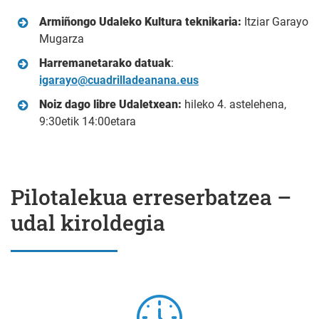
Armiñongo Udaleko Kultura teknikaria:
Itziar Garayo
Mugarza
Harremanetarako datuak
:
igarayo@cuadrilladeanana.eus
Noiz dago libre Udaletxean:
hileko 4. astelehena,
9:30etik 14:00etara
Pilotalekua erreserbatzea –
udal kiroldegia