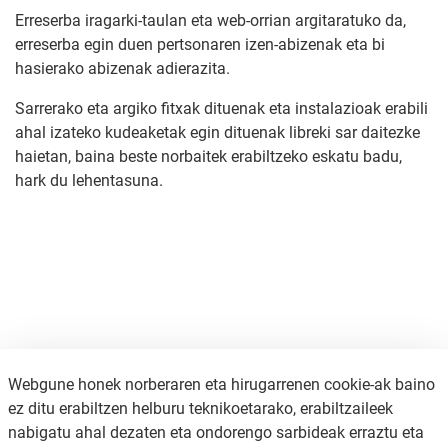
Erreserba iragarki-taulan eta web-orrian argitaratuko da,
erreserba egin duen pertsonaren izen-abizenak eta bi
hasierako abizenak adierazita.
Sarrerako eta argiko fitxak dituenak eta instalazioak erabili
ahal izateko kudeaketak egin dituenak libreki sar daitezke
haietan, baina beste norbaitek erabiltzeko eskatu badu,
hark du lehentasuna.
Webgune honek norberaren eta hirugarrenen cookie-ak baino
ez ditu erabiltzen helburu teknikoetarako, erabiltzaileek
nabigatu ahal dezaten eta ondorengo sarbideak erraztu eta