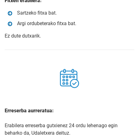
Fitxen erabilera:
Sartzeko fitxa bat.
Argi ordubeterako fitxa bat.
Ez dute dutxarik.
Erreserba aurreratua:
Erabilera erreserba gutxienez 24 ordu lehenago egin
beharko da, Udaletxera deituz.