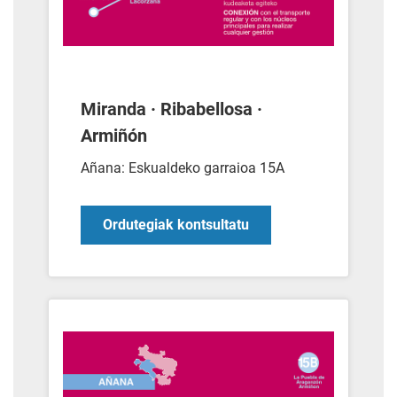
Miranda · Ribabellosa ·
Armiñón
Añana: Eskualdeko garraioa 15A
Ordutegiak kontsultatu