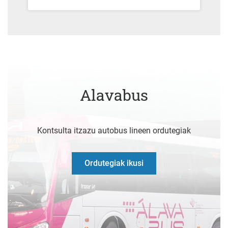
Alavabus
Kontsulta itzazu autobus lineen ordutegiak
Ordutegiak ikusi