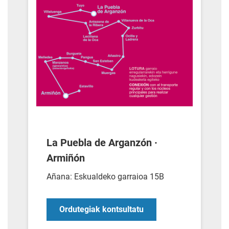
La Puebla de Arganzón ·
Armiñón
Añana: Eskualdeko garraioa 15B
Ordutegiak kontsultatu