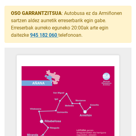
OSO GARRANTZITSUA
: Autobusa ez da Armiñonen
sartzen aldez aurretik erreserbarik egin gabe.
Erreserbak aurreko eguneko 20:00ak arte egin
daitezke
945 182 060
telefonoan.