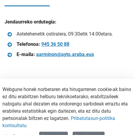
Jendaurreko ordutegia:
Astelehenetik ostiralera, 09:30etik 14:00etara.
Telefonoa:
945 36 50 88
E-maila:
aarminon@ayto.araba.eus
Webgune honek norberaren eta hirugarrenen cookie-ak baino
ez ditu erabiltzen helburu teknikoetarako, erabiltzaileek
nabigatu ahal dezaten eta ondorengo sarbideak erraztu eta
erabilera estatistikak egin daitezen, eta ez ditu datu
pertsonalak biltzen ez lagatzen.
Pribatutasun-politika
KONTAKTUA
PRIBATUTASUN POLITIKA
kontsultatu.
WEB MAPA